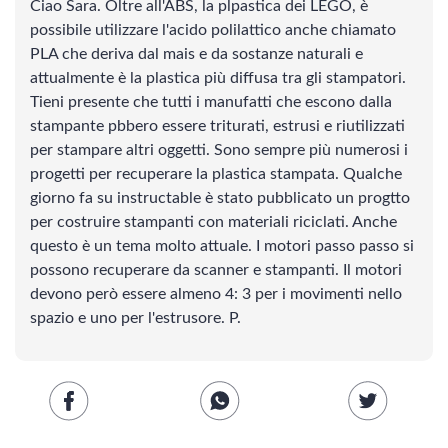
Ciao Sara. Oltre all'ABS, la plpastica dei LEGO, è
Scienze
possibile utilizzare l'acido polilattico anche chiamato
PLA che deriva dal mais e da sostanze naturali e
Lingue
attualmente è la plastica più diffusa tra gli stampatori.
Tieni presente che tutti i manufatti che escono dalla
stampante pbbero essere triturati, estrusi e riutilizzati
Musica
per stampare altri oggetti. Sono sempre più numerosi i
progetti per recuperare la plastica stampata. Qualche
Psicologia e psicoanalisi
giorno fa su instructable è stato pubblicato un progtto
per costruire stampanti con materiali riciclati. Anche
questo è un tema molto attuale. I motori passo passo si
ARTI E TECNICHE
possono recuperare da scanner e stampanti. Il motori
devono però essere almeno 4: 3 per i movimenti nello
Vedi tutti
spazio e uno per l'estrusore. P.
Design
Fotografia