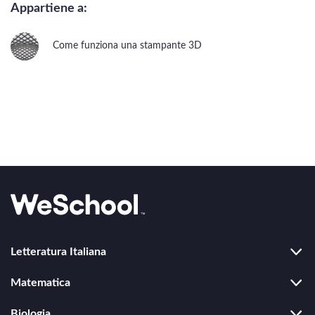
Architettura
Appartiene a:
Storia dell'arte
Come funziona una stampante 3D
Video making
Cinema e videoarte
Disegno CAD
MAKERS
Letteratura Italiana
Duecento
Matematica
Trecento
Algebra
Rinascimento
Biologia