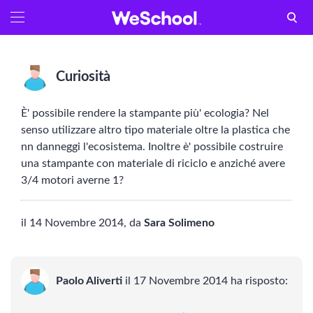
GLOSSARIO
Aa
Vedi tutti
Curiosità
Internet e informatica
È' possibile rendere la stampante più' ecologia? Nel
Attualità
senso utilizzare altro tipo materiale oltre la plastica che
nn danneggi l'ecosistema. Inoltre è' possibile costruire
Economia e business
una stampante con materiale di riciclo e anziché avere
3/4 motori averne 1?
ARTI E TECNICHE
il 14 Novembre 2014, da
Sara Solimeno
Filosofia
Storia
Paolo Aliverti
il 17 Novembre 2014 ha risposto:
Letteratura