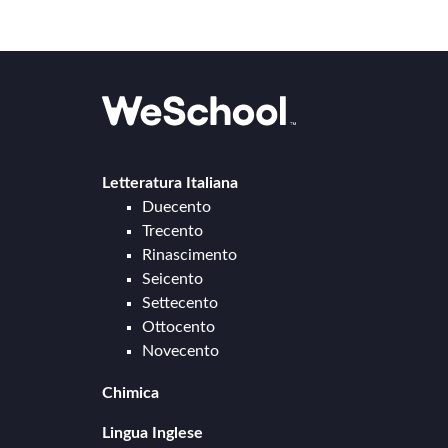
SCIENZE
Lingue
Musica
Letteratura Italiana
Psicologia e psicoanalisi
Duecento
Trecento
Rinascimento
Seicento
Settecento
Ottocento
Novecento
Chimica
Chimica generale e inorganica
Lingua Inglese
Cinetica chimica