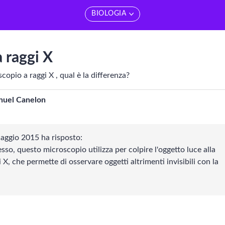
BIOLOGIA
edi tutti
Vedi tutti
 raggi X
Matematica
Ecologia
opio a raggi X , qual è la differenza?
ducazione sessuale
uel Canelon
BIOLOGIA
Biotecnologie
aggio 2015 ha risposto:
Chimica
Biologia vegetale
sso, questo microscopio utilizza per colpire l'oggetto luce alla
X, che permette di osservare oggetti altrimenti invisibili con la
cienze della Terra
Biologia animale
isica
Biologia umana
Fisiologia cellulare