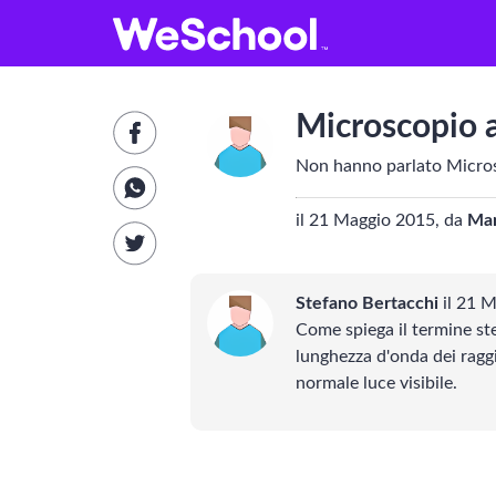
GLOSSARIO
Aa
Vedi tutti
V
Microscopio a
Internet e informatica
Non hanno parlato Microsc
Attualità
E
il 21 Maggio 2015, da
Man
Economia e business
Stefano Bertacchi
il 21 M
Arti e tecniche
Come spiega il termine ste
lunghezza d'onda dei raggi 
Filosofia
S
normale luce visibile.
Storia
F
Letteratura