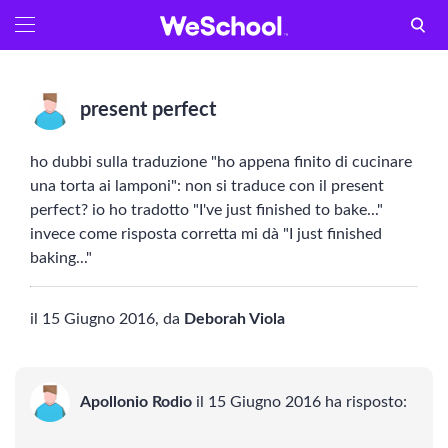
GLOSSARIO
Aa
Vedi tutti
present perfect
Internet e informatica
ho dubbi sulla traduzione "ho appena finito di cucinare
Attualità
una torta ai lamponi": non si traduce con il present
perfect? io ho tradotto "I've just finished to bake..."
Economia e business
invece come risposta corretta mi dà "I just finished
baking..."
Arti e tecniche
il 15 Giugno 2016, da
Deborah Viola
Filosofia
Storia
Apollonio Rodio
il 15 Giugno 2016 ha risposto:
Letteratura