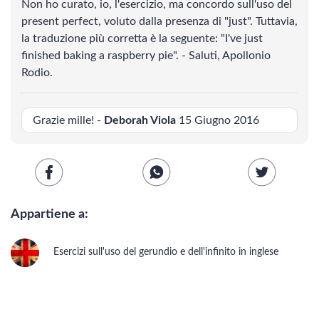
Non ho curato, io, l'esercizio, ma concordo sull'uso del
Scienze
present perfect, voluto dalla presenza di "just". Tuttavia,
la traduzione più corretta è la seguente: "I've just
LINGUE
finished baking a raspberry pie". - Saluti, Apollonio
Rodio.
Musica
Grazie mille! -
Deborah Viola
15 Giugno 2016
Psicologia e psicoanalisi
LINGUE
Appartiene a:
Vedi tutti
Latino
Esercizi sull'uso del gerundio e dell'infinito in inglese
INGLESE