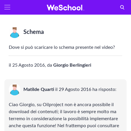
GLOSSARIO
Aa
Vedi tutti
Schema
Internet e informatica
Dove si può scaricare lo schema presente nel video?
Attualità
il 25 Agosto 2016, da
Giorgio Berlingieri
Economia e business
Arti e tecniche
Matilde Quarti
il 29 Agosto 2016 ha risposto:
Filosofia
Ciao Giorgio, su Oilproject non è ancora possibile il
STORIA
download dei contenuti; il lavoro è sempre molto ma
terremo in considerazione la possibilità implementare
Letteratura
anche questa funzione! Nel frattempo puoi consultare