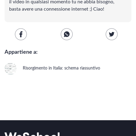
il video in qualsiasi momento tu ne abbia bisogno,
Scienze
basta avere una connessione internet ;) Ciao!
Lingue
Musica
Appartiene a:
Psicologia e psicoanalisi
Risorgimento in Italia: schema riassuntivo
STORIA
Vedi tutti
Storia antica
Storia medievale