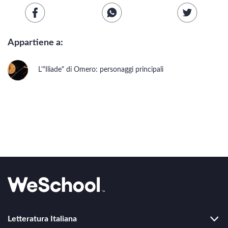
Scienze
Lingue
Appartiene a:
Musica
L'"Iliade" di Omero: personaggi principali
Psicologia e psicoanalisi
LETTERATURA
Vedi tutti
Letteratura contemporanea
Letteratura italiana
Letteratura Italiana