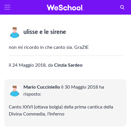
GLOSSARIO
Aa
Vedi tutti
ulisse e le sirene
Internet e informatica
non mi ricordo in che canto sia. GraZIE
Attualità
il 24 Maggio 2018, da
Cinzia Sardeo
Economia e business
Arti e tecniche
Mario Cucciniello
il 30 Maggio 2018 ha
risposto:
Filosofia
Canto XXVI (ottava bolgia) della prima cantica della
Storia
Divina Commedia, l'Inferno
LETTERATURA