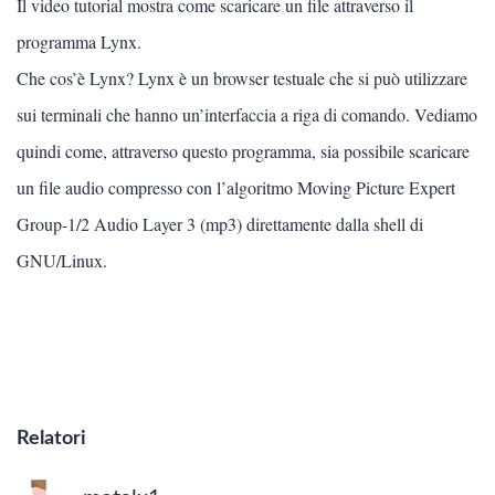
Il video tutorial mostra come scaricare un file attraverso il
Scienze
programma Lynx.
Che cos’è Lynx? Lynx è un browser testuale che si può utilizzare
Lingue
sui terminali che hanno un’interfaccia a riga di comando. Vediamo
Musica
quindi come, attraverso questo programma, sia possibile scaricare
un file audio compresso con l’algoritmo Moving Picture Expert
Psicologia e psicoanalisi
Group-1/2 Audio Layer 3 (mp3) direttamente dalla shell di
GNU/Linux.
INTERNET E INFORMATICA
Vedi tutti
LINUX
Relatori
Image editing