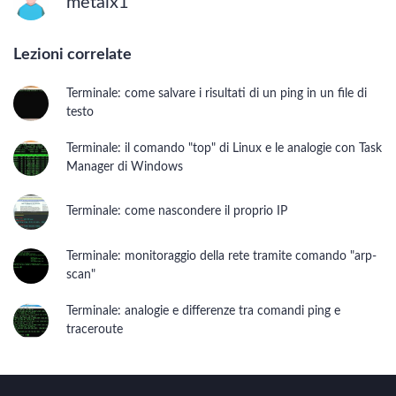
metalx1
Programmazione
Cos'è Internet e come cambia l'economia
Lezioni correlate
Web design
Terminale: come salvare i risultati di un ping in un file di
testo
Sistema operativo Windows
Terminale: il comando "top" di Linux e le analogie con Task
Manager di Windows
Video editing
Terminale: come nascondere il proprio IP
Blogging e social media
Terminale: monitoraggio della rete tramite comando "arp-
Sicurezza informatica
scan"
Terminale: analogie e differenze tra comandi ping e
Arduino
traceroute
LINUX