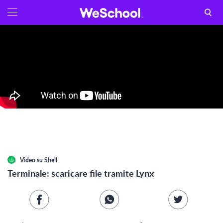
GLOSSARIO
Aa
Vedi tutti
INTERNET E INFORMATICA
Attualità
Economia e business
Arti e tecniche
Video su
Shell
Filosofia
Terminale: scaricare file tramite Lynx
Storia
Letteratura