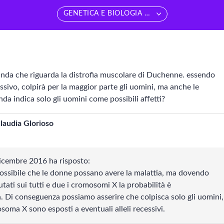
GENETICA E BIOLOGIA MOLECOLARE
edi tutti
Vedi tutti
Matematica
Ecologia
anda che riguarda la distrofia muscolare di Duchenne. essendo
ssivo, colpirà per la maggior parte gli uomini, ma anche le
ducazione sessuale
a indica solo gli uomini come possibili affetti?
BIOLOGIA
Biotecnologie
laudia Glorioso
Chimica
Biologia vegetale
icembre 2016 ha risposto:
cienze della Terra
Biologia animale
 possibile che le donne possano avere la malattia, ma dovendo
utati sui tutti e due i cromosomi X la probabilità è
isica
Biologia umana
a. Di conseguenza possiamo asserire che colpisca solo gli uomini,
oma X sono esposti a eventuali alleli recessivi.
Fisiologia cellulare