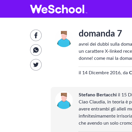
GLOSSARIO
Aa
Vedi tutti
V
domanda 7
Internet e informatica
avrei dei dubbi sulla dom
un carattere X-linked rece
Attualità
E
donne! come mai la domand
Economia e business
il 14 Dicembre 2016, da
C
Arti e tecniche
Stefano Bertacchi
il 15 D
Filosofia
S
Ciao Claudia, in teoria è
avere entrambi gli alleli m
Storia
F
infinitesimamente irrisori
che avendo un solo cromos
Letteratura