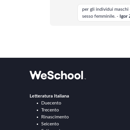
per gli individui maschi 
SCIENZE
sesso femminile. -
Igor
Lingue
Musica
Psicologia e psicoanalisi
Letteratura Italiana
Duecento
Trecento
Rinascimento
Seicento