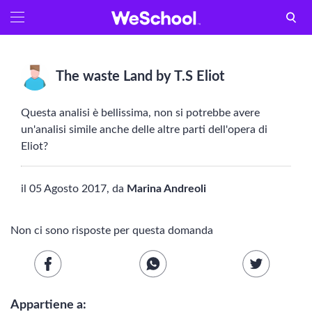
GLOSSARIO
Aa
Vedi tutti
The waste Land by T.S Eliot
Internet e informatica
Questa analisi è bellissima, non si potrebbe avere
Attualità
un'analisi simile anche delle altre parti dell'opera di
Eliot?
Economia e business
il 05 Agosto 2017, da
Marina Andreoli
Arti e tecniche
Filosofia
Non ci sono risposte per questa domanda
Storia
LETTERATURA
Appartiene a: