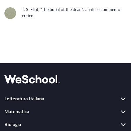
Scienze
T. S. Eliot, "The burial of the dead": analisi e commento
critico
Lingue
Musica
Psicologia e psicoanalisi
LETTERATURA
Vedi tutti
Letteratura Italiana
Letteratura contemporanea
Duecento
Matematica
Trecento
Letteratura italiana
Algebra
Rinascimento
Biologia
Geometria
Seicento