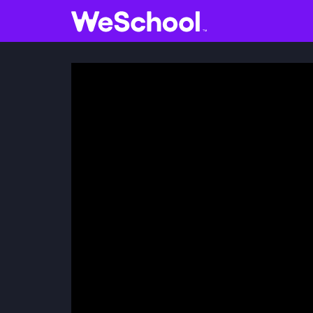
GLOSSARIO
Aa
Vedi tutti
V
INTERNET E INFORMATICA
L
Attualità
I
Economia e business
Arti e tecniche
Filosofia
Storia
S
Letteratura
V