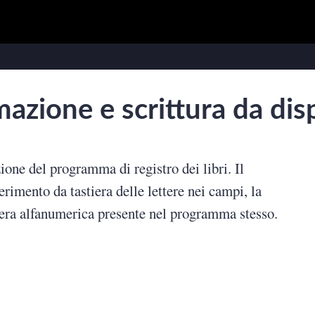
logging e social media
Flash
icurezza informatica
rduino
zione e scrittura da dis
one del programma di registro dei libri. Il
erimento da tastiera delle lettere nei campi, la
stiera alfanumerica presente nel programma stesso.