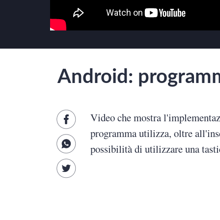
Scienze
B
Lingue
S
Musica
A
Android: programma
Psicologia e psicoanalisi
Video che mostra l'implementazi
programma utilizza, oltre all'ins
possibilità di utilizzare una ta