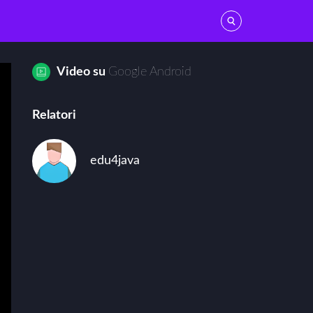
Vedi tutti
Video su
Google Android
GOOGLE ANDROID
Relatori
iPhone / iPad
edu4java
Webos
Windows Phone
PROGRAMMAZIONE MOBILE
Introduzione alla programmazione Web