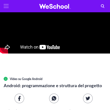
GLOSSARIO
Aa
Vedi tutti
INTERNET E INFORMATICA
Attualità
Economia e business
Arti e tecniche
Video su
Google Android
Filosofia
Android: programmazione e struttura del progetto
Storia
Letteratura