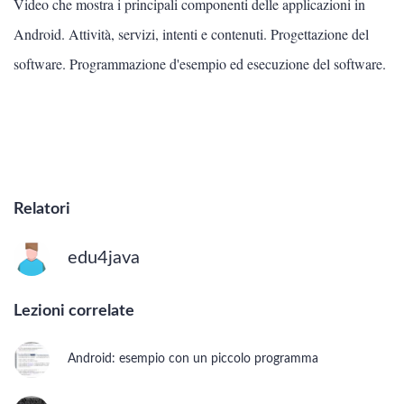
Video che mostra i principali componenti delle applicazioni in
Scienze
Android. Attività, servizi, intenti e contenuti. Progettazione del
software. Programmazione d'esempio ed esecuzione del software.
Lingue
Musica
Psicologia e psicoanalisi
Relatori
INTERNET E INFORMATICA
edu4java
Vedi tutti
Lezioni correlate
Linux
Android: esempio con un piccolo programma
Image editing