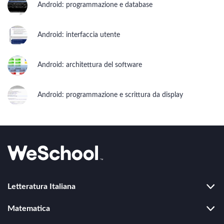
PROGRAMMAZIONE
Android: programmazione e database
Cos'è Internet e come cambia l'economia
Android: interfaccia utente
Web design
Android: architettura del software
Sistema operativo Windows
Android: programmazione e scrittura da display
Video editing
Blogging e social media
Sicurezza informatica
Arduino
Letteratura Italiana
Duecento
Matematica
PROGRAMMAZIONE
Trecento