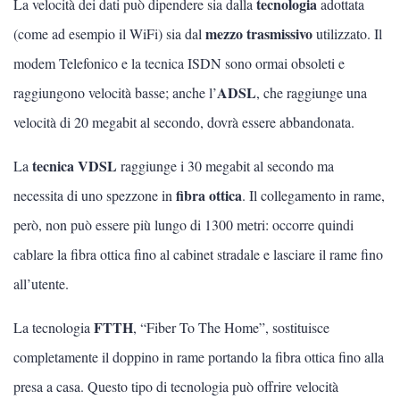
tecnologia
La velocità dei dati può dipendere sia dalla
adottata
Scienze
mezzo trasmissivo
(come ad esempio il WiFi) sia dal
utilizzato. Il
modem Telefonico e la tecnica ISDN sono ormai obsoleti e
Lingue
ADSL
raggiungono velocità basse; anche l’
, che raggiunge una
Musica
velocità di 20 megabit al secondo, dovrà essere abbandonata.
Psicologia e psicoanalisi
tecnica VDSL
La
raggiunge i 30 megabit al secondo ma
fibra ottica
necessita di uno spezzone in
. Il collegamento in rame,
però, non può essere più lungo di 1300 metri: occorre quindi
INTERNET E INFORMATICA
cablare la fibra ottica fino al cabinet stradale e lasciare il rame fino
Vedi tutti
all’utente.
Linux
FTTH
La tecnologia
, “Fiber To The Home”, sostituisce
completamente il doppino in rame portando la fibra ottica fino alla
Image editing
presa a casa. Questo tipo di tecnologia può offrire velocità