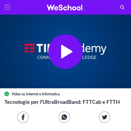
GLOSSARIO
Aa
Vedi tutti
INTERNET E INFORMATICA
Attualità
Economia e business
Arti e tecniche
Video su
Internet e informatica
Filosofia
Tecnologie per l’UltraBroadBand: FTTCab e FTTH
Storia
Letteratura