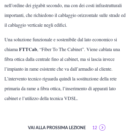
Programmazione
nell’ordine dei gigabit secondo, ma con dei costi infrastrutturali
importanti, che richiedono il cablaggio orizzontale sulle strade ed
Cos'è Internet e come cambia l'economia
il cablaggio verticale negli edifici.
Web design
Una soluzione funzionale e sostenibile dal lato economico si
Sistema operativo Windows
FTTCab
chiama
, “Fiber To The Cabinet”. Viene cablata una
fibra ottica dalla centrale fino al cabinet, ma si lascia invece
Video editing
l’impianto in rame esistente che va dall’armadio al cliente.
Blogging e social media
L’intervento tecnico riguarda quindi la sostituzione della rete
primaria da rame a fibra ottica, l’inserimento di apparati lato
Sicurezza informatica
cabinet e l’utilizzo della tecnica VDSL.
Arduino
VAI ALLA PROSSIMA LEZIONE
12