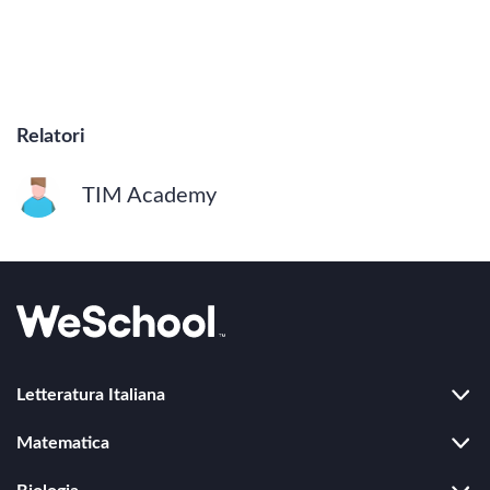
Relatori
TIM Academy
Letteratura Italiana
Duecento
Matematica
Trecento
Algebra
Rinascimento