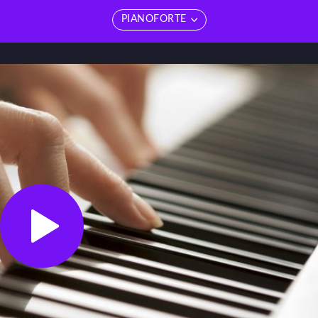
PIANOFORTE
edi tutti
Vedi tutti
toria della musica
Chitarra
TEORIA E TECNICA MUSICALE
PIANOFORTE