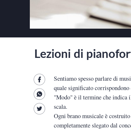
Scienze
Lingue
MUSICA
Lezioni di pianofor
Psicologia e psicoanalisi
Sentiamo spesso parlare di musi
quale significato corrispondono 
"Modo" è il termine che indica i
scala.
Ogni brano musicale è costruito 
completamente slegato dal concet