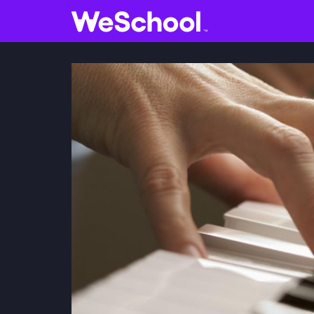
GLOSSARIO
Aa
Vedi tutti
V
Internet e informatica
S
Attualità
Economia e business
Arti e tecniche
Filosofia
Storia
Letteratura