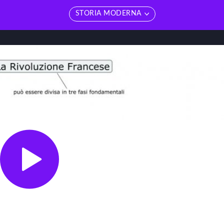
STORIA MODERNA
edi tutti
Vedi tutti
toria antica
Restaurazione
toria medievale
Risorgimento e Unità d'It
STORIA MODERNA
Rivoluzione francese
toria contemporanea
Rivoluzione industriale