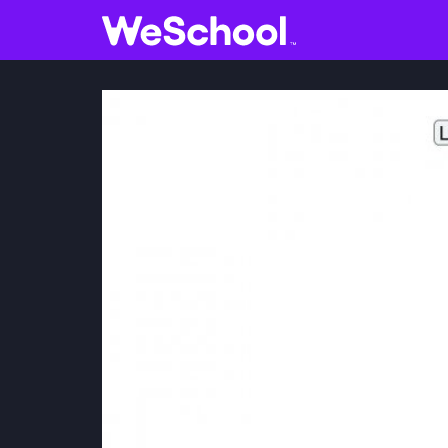
GLOSSARIO
Aa
Vedi tutti
V
Internet e informatica
S
Attualità
S
Economia e business
Arti e tecniche
S
Filosofia
STORIA
Letteratura