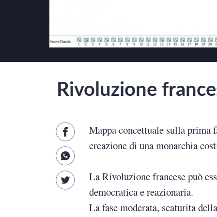
Scienze
Lingue
Musica
Rivoluzione france
Psicologia e psicoanalisi
Mappa concettuale sulla prima fa
creazione di una monarchia costi
La Rivoluzione francese può esse
democratica e reazionaria.
La fase moderata, scaturita dell