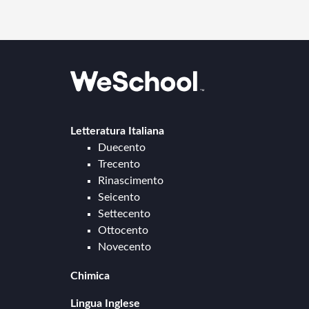
Letteratura Italiana
Duecento
Trecento
Rinascimento
Seicento
Settecento
Ottocento
Novecento
Chimica
Chimica generale e inorganica
Lingua Inglese
Cinetica chimica