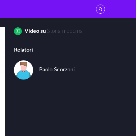
Video su
Storia moderna
Relatori
alia
Paolo Scorzoni