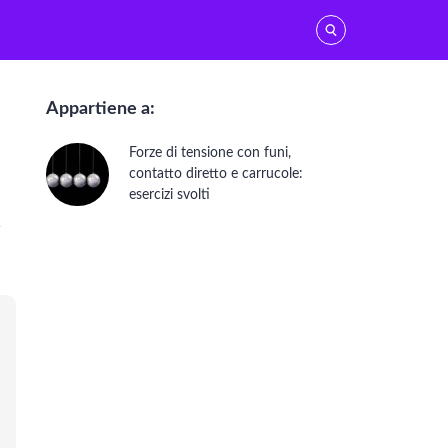
Appartiene a:
TICA
Forze di tensione con funi,
contatto diretto e carrucole:
esercizi svolti
 m_2} \qquad a = g \frac{M - \sin(\alpha)m}{M + m}