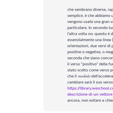
SCIENZE
che sembrano diverse, rap
semplice, è che abbiamo 
vengono usate una gran var
Lingue
particolare. In secondo lu
l'altra volta no: questo è 
Musica
essenzialmente una linea 
orientazioni, due versi di
Psicologia e psicoanalisi
positive o negative, o me
seconda che siano concordi
il verso "positivo" della f
stato scelto come verso p
\textit{modulo}
che il
dell'acceler
modulo
cambiare sarà il suo verso
https://library.weschool.c
descrizione-di-un-vettor
ancora, non esitare a chi