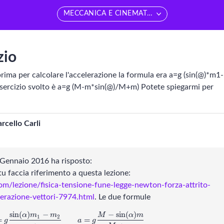
MECCANICA E CINEMATICA
edi tutti
Vedi tutti
zio
Matematica
MECCANICA E CINEMA
rima per calcolare l'accelerazione la formula era a=g (sin(@)*m1-
ercizio svolto è a=g (M-m*sin(@)/M+m) Potete spiegarmi per
ducazione sessuale
Termodinamica
iologia
Elettromagnetismo
rcello Carli
Chimica
Onde e vibrazioni
 Gennaio 2016 ha risposto:
cienze della Terra
Fisica moderna
u faccia riferimento a questa lezione:
com/lezione/fisica-tensione-fune-legge-newton-forza-attrito-
ISICA
Astrofisica
lerazione-vettori-7974.html
. Le due formule
s
i
n
(
)
−
−
s
i
n
(
)
a = g \frac{\sin(\alpha) m_1 - m_2}{m_1 +
α
m
m
M
α
m
1
2
=
=
g
a
g