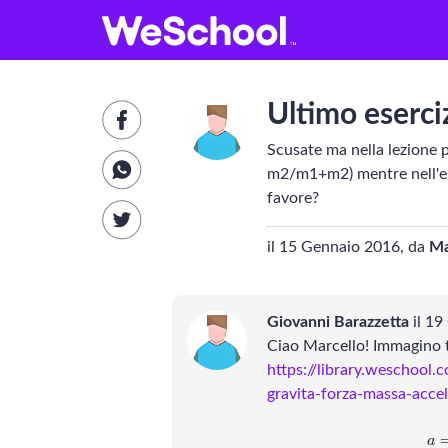
GLOSSARIO
Aa
Vedi tutti
V
Ultimo eserci
Internet e informatica
Scusate ma nella lezione p
m2/m1+m2) mentre nell'es
Attualità
E
favore?
Economia e business
B
il 15 Gennaio 2016, da
Ma
Arti e tecniche
Giovanni Barazzetta
il 19
Filosofia
S
Ciao Marcello! Immagino t
https://library.weschool.
Storia
F
gravita-forza-massa-acce
Letteratura
a