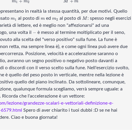
+
+
m
m
M
m
1
2
presentano in realtà la stessa quantità, per due motivi. Quello
m_1
m
m_2
M
usato
al posto di
ed
al posto di
: spesso negli esercizi
m
m
m
M
1
2
ietà di lettere, ed è meglio non "affezionarsi" ad una
-
−
ogo, una volta il
è messo al termine moltiplicato per il seno,
dovuto alla scelta del "verso positivo" sulla fune. La fune è
(non retta, ma sempre linea è), e come ogni linea può avere due
 percorrenza. Posizione, velocità e accelerazione saranno o
glio, avranno un segno positivo o negativo posto davanti a
 o discordi con il verso scelto sulla fune. Nell'esercizio svolto,
une è quello del peso posto in verticale, mentre nella lezione è
ositivo quello del piano inclinato. Da sottolineare, comunque,
azione, qualunque formula scegliamo, verrà sempre uguale: a
. Ricorda che l'accelerazione è un vettore:
om/lezione/grandezze-scalari-e-vettoriali-definizione-e-
e-6579.html
Spero di aver chiarito i tuoi dubbi :D se ne hai
edere. Ciao e buona giornata!