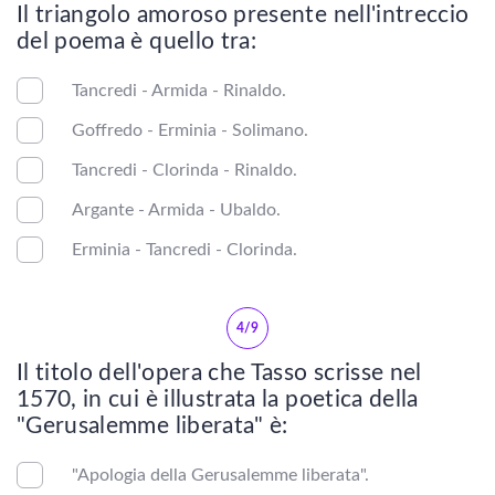
Letteratura latina
Il triangolo amoroso presente nell'intreccio
del poema è quello tra:
Letteratura francese
Tancredi - Armida - Rinaldo.
Letteratura spagnola
Goffredo - Erminia - Solimano.
Letteratura russa
Tancredi - Clorinda - Rinaldo.
Argante - Armida - Ubaldo.
Letteratura inglese
Erminia - Tancredi - Clorinda.
Letteratura tedesca
4/9
Letteratura americana
Il titolo dell'opera che Tasso scrisse nel
Letteratura mitteleuropea
1570, in cui è illustrata la poetica della
"Gerusalemme liberata" è:
Epica classica
"Apologia della Gerusalemme liberata".