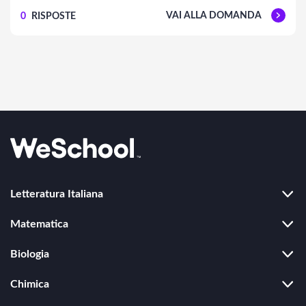
VAI ALLA DOMANDA
0
RISPOSTE
Letteratura Italiana
Duecento
Matematica
Trecento
Algebra
Rinascimento
Biologia
Geometria
Seicento
Ecologia
Trigonometria
Settecento
Chimica
Genetica e biologia molecolare
Esponenziali e logaritmi
Ottocento