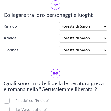
Jacopo Sannazaro
7/9
Collegare tra loro personaggi e luoghi:
Luigi Pulci
Rinaldo
Matteo Maria Boiardo
Armida
Pietro Bembo
Clorinda
TORQUATO TASSO
Ludovico Ariosto
8/9
Niccolò Machiavelli
Quali sono i modelli della letteratura greca
e romana nella "Gerusalemme liberata"?
Francesco Guicciardini
"Iliade" ed "Eneide".
Giovanni della Casa
Le "Argonautiche".