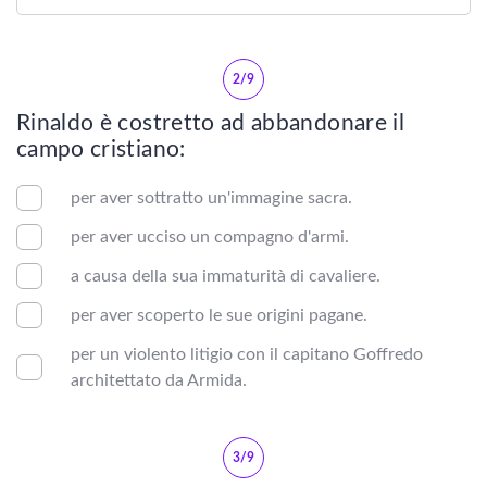
Scienze
2/9
Lingue
Rinaldo è costretto ad abbandonare il
Musica
campo cristiano:
Psicologia e psicoanalisi
per aver sottratto un'immagine sacra.
per aver ucciso un compagno d'armi.
LETTERATURA
a causa della sua immaturità di cavaliere.
per aver scoperto le sue origini pagane.
Vedi tutti
per un violento litigio con il capitano Goffredo
architettato da Armida.
Letteratura contemporanea
LETTERATURA ITALIANA
3/9