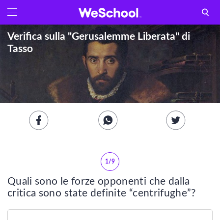
GLOSSARIO
Aa
Verifica sulla "Gerusalemme Liberata" di
Vedi tutti
Tasso
Internet e informatica
Attualità
Economia e business
Arti e tecniche
Filosofia
1/9
Quali sono le forze opponenti che dalla
Storia
critica sono state definite “centrifughe”?
LETTERATURA