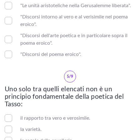
Letteratura greca
"Le unità aristoteliche nella Gerusalemme liberata".
"Discorsi intorno al vero e al verisimile nel poema
eroico".
LETTERATURA ITALIANA
"Discorsi dell'arte poetica e in particolare sopra il
Vedi tutti
poema eroico".
"Discorsi del poema eroico".
Novecento
Ottocento
5/9
RINASCIMENTO
Uno solo tra quelli elencati non è un
principio fondamentale della poetica del
Tasso:
Seicento
il rapporto tra vero e verosimile.
Settecento
la varietà.
Duecento