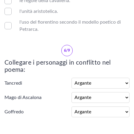
le regole della cavalleria.
Trecento
l'unità aristotelica.
l'uso del fiorentino secondo il modello poetico di
Metrica e Retorica
Petrarca.
RINASCIMENTO
6/9
Collegare i personaggi in conflitto nel
Vedi tutti
poema:
Marsilio Ficino
Tancredi
Pico della Mirandola
Mago di Ascalona
Poliziano
Goffredo
Lorenzo de' Medici