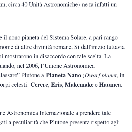
km, circa 40 Unità Astronomiche) ne fa infatti un
e il nono pianeta del Sistema Solare, a pari rango
 nome di altre divinità romane. Si dall'inizio tuttavia
 si mostrarono in disaccordo con tale scelta. La
a quando, nel 2006, l’Unione Astronomica
Pianeta Nano
eclassare” Plutone a
(
Dwarf planet
, in
Cerere
Eris
Makemake
Haumea
corpi celesti:
,
,
e
.
one Astronomica Internazionale a prendere tale
ati a peculiarità che Plutone presenta rispetto agli