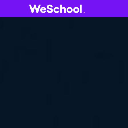
GLOSSARIO
Aa
Vedi tutti
V
Internet e informatica
Attualità
E
Economia e business
B
Arti e tecniche
Filosofia
Storia
F
Letteratura