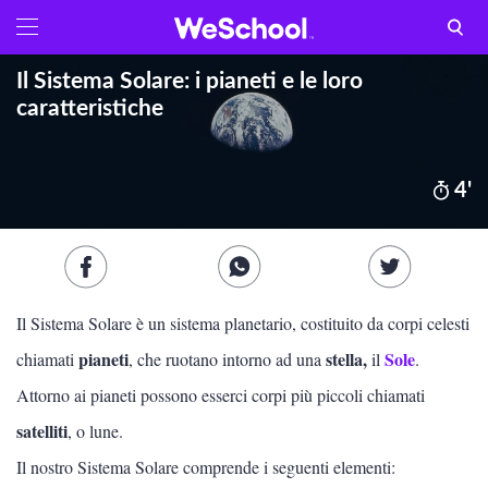
GLOSSARIO
Aa
Il Sistema Solare: i pianeti e le loro
Vedi tutti
caratteristiche
Internet e informatica
4'
Attualità
Economia e business
Arti e tecniche
Il Sistema Solare è un sistema planetario, costituito da corpi celesti
Filosofia
pianeti
stella,
Sole
chiamati
, che ruotano intorno ad una
il
.
Attorno ai pianeti possono esserci corpi più piccoli chiamati
Storia
satelliti
, o lune.
Letteratura
Il nostro Sistema Solare comprende i seguenti elementi: