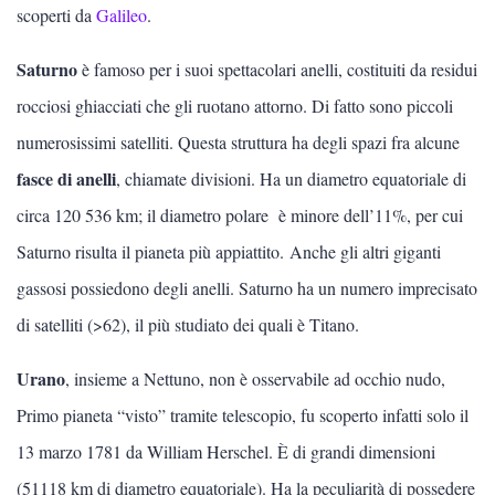
scoperti da
Galileo
.
Saturno
è famoso per i suoi spettacolari anelli, costituiti da residui
rocciosi ghiacciati che gli ruotano attorno. Di fatto sono piccoli
numerosissimi satelliti. Questa struttura ha degli spazi fra alcune
fasce di anelli
, chiamate divisioni. Ha un diametro equatoriale di
circa 120 536 km; il diametro polare è minore dell’11%, per cui
Saturno risulta il pianeta più appiattito. Anche gli altri giganti
gassosi possiedono degli anelli. Saturno ha un numero imprecisato
di satelliti (>62), il più studiato dei quali è Titano.
Urano
, insieme a Nettuno, non è osservabile ad occhio nudo,
Primo pianeta “visto” tramite telescopio, fu scoperto infatti solo il
13 marzo 1781 da William Herschel. È di grandi dimensioni
(51118 km di diametro equatoriale). Ha la peculiarità di possedere