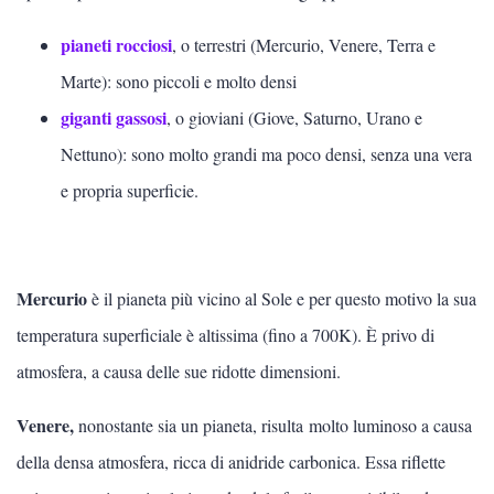
Biologia
pianeti rocciosi
, o terrestri (Mercurio, Venere, Terra e
Chimica
Marte): sono piccoli e molto densi
giganti gassosi
, o gioviani (Giove, Saturno, Urano e
SCIENZE DELLA TERRA
Nettuno): sono molto grandi ma poco densi, senza una vera
Fisica
e propria superficie.
SCIENZE DELLA TERRA
Mercurio
è il pianeta più vicino al Sole e per questo motivo la sua
Vedi tutti
temperatura superficiale è altissima (fino a 700K). È privo di
Geologia
atmosfera, a causa delle sue ridotte dimensioni.
ASTRONOMIA
Venere,
nonostante sia un pianeta, risulta molto luminoso a causa
della densa atmosfera, ricca di anidride carbonica. Essa riflette
Scienze dell'atmosfera