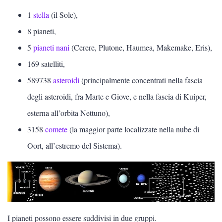
SCIENZE
1
stella
(il Sole),
8 pianeti,
Lingue
5
pianeti nani
(Cerere, Plutone, Haumea, Makemake, Eris),
169 satelliti,
Musica
589738
asteroidi
(principalmente concentrati nella fascia
Psicologia e psicoanalisi
degli asteroidi, fra Marte e Giove, e nella fascia di Kuiper,
esterna all’orbita Nettuno),
SCIENZE
3158
comete
(la maggior parte localizzate nella nube di
Oort, all’estremo del Sistema).
Vedi tutti
Matematica
Educazione sessuale
I pianeti possono essere suddivisi in due gruppi.