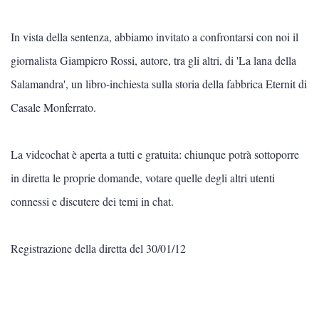
AMBIENTE
In vista della sentenza, abbiamo invitato a confrontarsi con noi il
Sostanze stupefacenti
giornalista Giampiero Rossi, autore, tra gli altri, di 'La lana della
Maturità
Salamandra', un libro-inchiesta sulla storia della fabbrica Eternit di
Casale Monferrato.
Cittadinanza attiva
Educazione e didattica
La videochat è aperta a tutti e gratuita: chiunque potrà sottoporre
in diretta le proprie domande, votare quelle degli altri utenti
Orientamento
connessi e discutere dei temi in chat.
Registrazione della diretta del 30/01/12