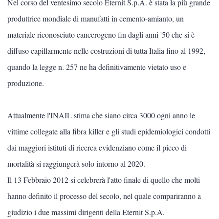
Nel corso del ventesimo secolo Eternit S.p.A. è stata la più grande
Scienze
produttrice mondiale di manufatti in cemento-amianto, un
materiale riconosciuto cancerogeno fin dagli anni '50 che si è
Lingue
diffuso capillarmente nelle costruzioni di tutta Italia fino al 1992,
Musica
quando la legge n. 257 ne ha definitivamente vietato uso e
produzione.
Psicologia e psicoanalisi
Attualmente l'INAIL stima che siano circa 3000 ogni anno le
ATTUALITÀ
vittime collegate alla fibra killer e gli studi epidemiologici condotti
dai maggiori istituti di ricerca evidenziano come il picco di
Vedi tutti
mortalità si raggiungerà solo intorno al 2020.
Diritto e normative
Il 13 Febbraio 2012 si celebrerà l'atto finale di quello che molti
hanno definito il processo del secolo, nel quale compariranno a
Politica
giudizio i due massimi dirigenti della Eternit S.p.A.