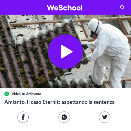
GLOSSARIO
Aa
Vedi tutti
Internet e informatica
ATTUALITÀ
Economia e business
Arti e tecniche
Video su
Ambiente
Filosofia
Amianto, il caso Eternit: aspettando la sentenza
Storia
Letteratura