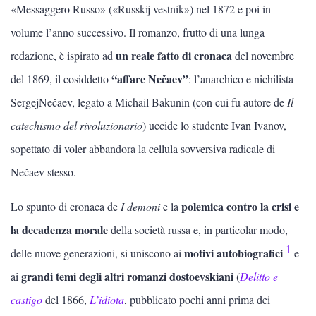
«Messaggero Russo» («Russkij vestnik») nel 1872 e poi in
Scienze
volume l’anno successivo. Il romanzo, frutto di una lunga
un reale fatto di cronaca
redazione, è ispirato ad
del novembre
Lingue
“affare
Nečaev”
del 1869, il cosiddetto
: l’anarchico e nichilista
Musica
SergejNečaev, legato a Michail Bakunin (con cui fu autore de
Il
catechismo del rivoluzionario
) uccide lo studente Ivan Ivanov,
Psicologia e psicoanalisi
sopettato di voler abbandora la cellula sovversiva radicale di
Nečaev stesso.
LETTERATURA
polemica contro la crisi e
Lo spunto di cronaca de
I demoni
e la
Vedi tutti
la decadenza morale
della società russa e, in particolar modo,
1
Letteratura contemporanea
motivi autobiografici
delle nuove generazioni, si uniscono ai
e
grandi temi degli altri romanzi dostoevskiani
ai
(
Delitto e
Letteratura italiana
castigo
del 1866,
L’idiota
, pubblicato pochi anni prima dei