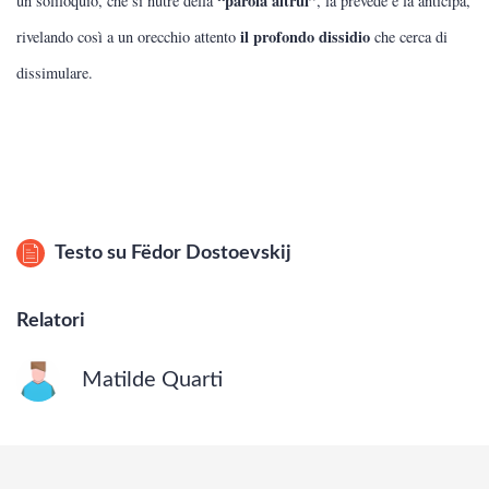
“parola altrui”
un soliloquio, che si nutre della
, la prevede e la anticipa,
il profondo dissidio
rivelando così a un orecchio attento
che cerca di
dissimulare.
Testo su
Fëdor Dostoevskij
Relatori
Matilde Quarti