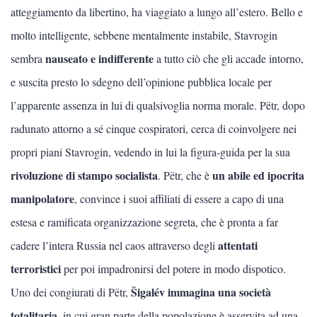
atteggiamento da libertino, ha viaggiato a lungo all’estero. Bello e
molto intelligente, sebbene mentalmente instabile, Stavrogin
nauseato e indifferente
sembra
a tutto ciò che gli accade intorno,
e suscita presto lo sdegno dell’opinione pubblica locale per
l’apparente assenza in lui di qualsivoglia norma morale. Pëtr, dopo
radunato attorno a sé cinque cospiratori, cerca di coinvolgere nei
propri piani Stavrogin, vedendo in lui la figura-guida per la sua
rivoluzione di stampo socialista
un abile ed ipocrita
. Pëtr, che è
manipolatore
, convince i suoi affiliati di essere a capo di una
estesa e ramificata organizzazione segreta, che è pronta a far
attentati
cadere l’intera Russia nel caos attraverso degli
terroristici
per poi impadronirsi del potere in modo dispotico.
Šigalév immagina una società
Uno dei congiurati di Pëtr,
totalitaria
, in cui gran parte della popolazione è asservita ad una