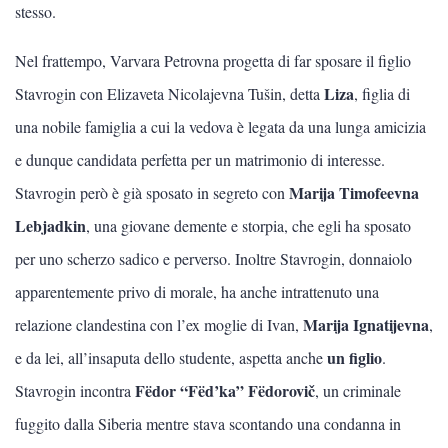
stesso.
Nel frattempo, Varvara Petrovna progetta di far sposare il figlio
Liza
Stavrogin con Elizaveta Nicolajevna Tušin, detta
, figlia di
una nobile famiglia a cui la vedova è legata da una lunga amicizia
e dunque candidata perfetta per un matrimonio di interesse.
Marija Timofeevna
Stavrogin però è già sposato in segreto con
Lebjadkin
, una giovane demente e storpia, che egli ha sposato
per uno scherzo sadico e perverso. Inoltre Stavrogin, donnaiolo
apparentemente privo di morale, ha anche intrattenuto una
Marija Ignatijevna
relazione clandestina con l’ex moglie di Ivan,
,
un figlio
e da lei, all’insaputa dello studente, aspetta anche
.
Fëdor “
Fëd’ka
” Fëdorovič
Stavrogin incontra
, un criminale
fuggito dalla Siberia mentre stava scontando una condanna in