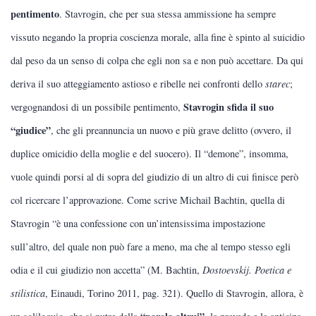
pentimento
. Stavrogin, che per sua stessa ammissione ha sempre
vissuto negando la propria coscienza morale, alla fine è spinto al suicidio
dal peso da un senso di colpa che egli non sa e non può accettare. Da qui
deriva il suo atteggiamento astioso e ribelle nei confronti dello
starec
;
Stavrogin sfida il suo
vergognandosi di un possibile pentimento,
“giudice”
, che gli preannuncia un nuovo e più grave delitto (ovvero, il
duplice omicidio della moglie e del suocero). Il “demone”, insomma,
vuole quindi porsi al di sopra del giudizio di un altro di cui finisce però
col ricercare l’approvazione. Come scrive Michail Bachtin, quella di
Stavrogin “è una confessione con un’intensissima impostazione
sull’altro, del quale non può fare a meno, ma che al tempo stesso egli
odia e il cui giudizio non accetta” (M. Bachtin,
Dostoevskij. Poetica e
stilistica
, Einaudi, Torino 2011, pag. 321). Quello di Stavrogin, allora, è