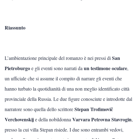
Letteratura greca
LETTERATURA RUSSA
Riassunto
Vedi tutti
FËDOR DOSTOEVSKIJ
San
L’ambientazione principale del romanzo è nei pressi di
Pietroburgo
un testimone oculare
e gli eventi sono narrati da
,
Lev Tolstoj
un ufficiale che si assume il compito di narrare gli eventi che
hanno turbato la quotidianità di una non meglio identificato città
provinciale della Russia. Le due figure conosciute e introdotte dal
Stepan Trofimovi
č
narratore sono quella dello scrittore
Verchovenskij
Varvara Petrovna Stavrogin
e della nobildonna
,
presso la cui villa Stepan risiede. I due sono entrambi vedovi,