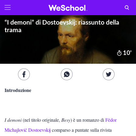
GLOSSARIO
Aa
“I demoni” di Dostoevskij: riassunto della
Vedi tutti
trama
Internet e informatica
10'
Attualità
Economia e business
Arti e tecniche
Introduzione
Filosofia
Storia
I demoni
(nel titolo originale,
Besy
) è un romanzo di
Fëdor
Michajlovič Dostoevskij
LETTERATURA
comparso a puntate sulla rivista