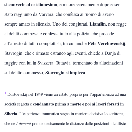
si converte al cristianesimo
, e muore serenamente dopo esser
stato raggiunto da Varvara, che confessa all’uomo di averlo
Liamšin
sempre amato in silenzio. Uno dei congiurati,
, non regge
ai delitti commessi e confessa tutto alla polizia, che procede
Pëtr Verchovenskij
all’arresto di tutti i complottisti, tra cui anche
.
Stavrogin, che è rimasto estraneo agli eventi, chiede a Dar'ja di
fuggire con lui in Svizzera. Tuttavia, tormentato da allucinazioni
Stavrogin si impicca
sul delitto commesso,
.
1
1849
Dostoevskij nel
viene arrestato proprio per l’appartenenza ad una
condannato prima a morte e poi ai lavori forzati in
società segreta e
Siberia
. L’esperienza traumatica segna in maniera decisiva lo scrittore,
che ne
I demoni
prende decisamente le distanze dalle posizioni nichiliste