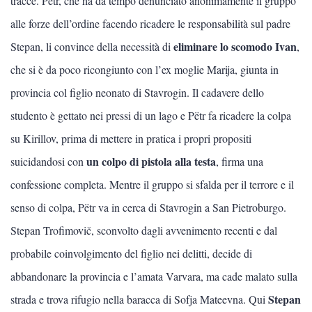
tracce. Pëtr, che ha da tempo denunciato anonimamente il gruppo
alle forze dell’ordine facendo ricadere le responsabilità sul padre
eliminare lo scomodo Ivan
Stepan, li convince della necessità di
,
che si è da poco ricongiunto con l’ex moglie Marija, giunta in
provincia col figlio neonato di Stavrogin. Il cadavere dello
studento è gettato nei pressi di un lago e Pëtr fa ricadere la colpa
su Kirillov, prima di mettere in pratica i propri propositi
un colpo di pistola alla testa
suicidandosi con
, firma una
confessione completa. Mentre il gruppo si sfalda per il terrore e il
senso di colpa, Pëtr va in cerca di Stavrogin a San Pietroburgo.
Stepan Trofimovič, sconvolto dagli avvenimento recenti e dal
probabile coinvolgimento del figlio nei delitti, decide di
abbandonare la provincia e l’amata Varvara, ma cade malato sulla
Stepan
strada e trova rifugio nella baracca di Sofja Mateevna. Qui