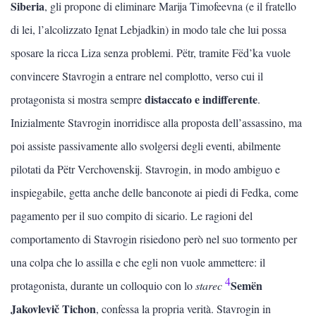
Siberia
, gli propone di eliminare Marija Timofeevna (e il fratello
di lei, l’alcolizzato Ignat Lebjadkin) in modo tale che lui possa
sposare la ricca Liza senza problemi. Pëtr, tramite Fëd’ka vuole
convincere Stavrogin a entrare nel complotto, verso cui il
distaccato e indifferente
protagonista si mostra sempre
.
Inizialmente Stavrogin inorridisce alla proposta dell’assassino, ma
poi assiste passivamente allo svolgersi degli eventi, abilmente
pilotati da Pëtr Verchovenskij. Stavrogin, in modo ambiguo e
inspiegabile, getta anche delle banconote ai piedi di Fedka, come
pagamento per il suo compito di sicario. Le ragioni del
comportamento di Stavrogin risiedono però nel suo tormento per
una colpa che lo assilla e che egli non vuole ammettere: il
4
Semën
protagonista, durante un colloquio con lo
starec
Jakovlevič Tichon
, confessa la propria verità. Stavrogin in