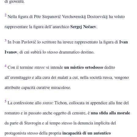
di gioventù.
2
Nella figura di Pëtr Stepanovič Verchovenskij Dostoevskij ha voluto
Sergej Nečaev
rappresentare la figura dell’anarchico
.
3
Ivan
In Ivan Pavlovič lo scrittore ha invece rappresentato la figura di
Ivanov
, di cui subirà lo stesso drammatico destino.
4
un mistico ortodosso
Con il termine
starec
si intende
dedito
all’eremitaggio e alla cura dei malati a cui, nella società russa, vengono
attribuite capacità curative miracolose.
5
La confessione allo
starec
Tichon, collocata in appendice alla fine del
una sfida alla morale
romanzo e in passato anche oggetto di censure, è
da parte di Stavrogin e al tempo stesso la denuncia implicita del
incapacità di un autentico
protagonista stesso della propria