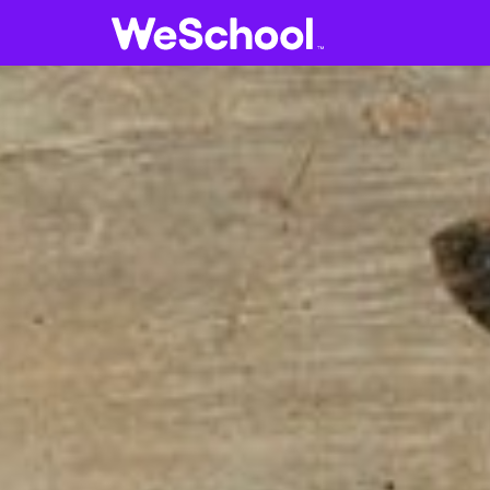
GLOSSARIO
Aa
Vedi tutti
V
Internet e informatica
L
Attualità
Economia e business
L
Arti e tecniche
L
Filosofia
L
Storia
L
LETTERATURA
L