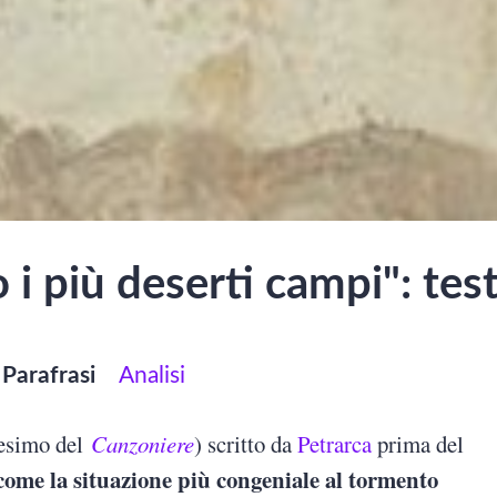
i più deserti campi": test
Parafrasi
Analisi
quesimo del
Canzoniere
) scritto da
Petrarca
prima del
 come la situazione più congeniale al tormento