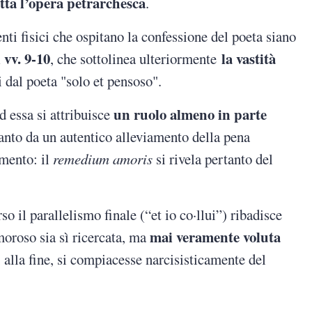
utta l’opera petrarchesca
.
nti fisici che ospitano la confessione del poeta siano
 vv. 9-10
la vastità
, che sottolinea ulteriormente
i dal poeta "solo et pensoso".
un ruolo almeno in parte
d essa si attribuisce
anto da un autentico alleviamento della pena
mento: il
remedium amoris
si rivela pertanto del
so il parallelismo finale (“et io co·llui”) ribadisce
mai veramente voluta
moroso sia sì ricercata, ma
 alla fine, si compiacesse narcisisticamente del