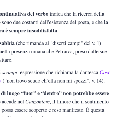
ontinuativa del verbo
indica che la ricerca della
la
 sono due costanti dell'esistenza del poeta, e che
ra è sempre insoddisfatta
.
 sabbia
(che rimanda ai "diserti campi" del v. 1)
 quella presenza umana che Petrarca, preso dalle sue
vitare.
i scampi
: espressione che richiama la dantesca
Così
o
(“non trovo scudo ch’ella non mi spezzi”, v. 14).
i di luogo “fuor” e “dentro” non potrebbe essere
o accade nel
Canzoniere
, il timore che il sentimento
, possa essere scoperto e reso manifesto. È questa