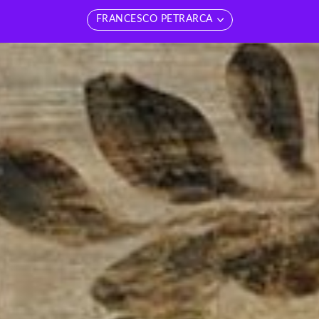
FRANCESCO PETRARCA
edi tutti
Vedi tutti
etteratura contemporanea
Novecento
LETTERATURA ITALIANA
Ottocento
etteratura latina
Rinascimento
etteratura francese
Seicento
etteratura spagnola
Settecento
etteratura russa
Duecento
etteratura inglese
TRECENTO