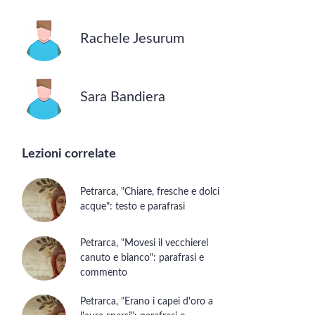
Rachele Jesurum
Sara Bandiera
ssi
Lezioni correlate
enti,
iasi luogo
Petrarca, "Chiare, fresche e dolci
acque": testo e parafrasi
germi
Petrarca, "Movesi il vecchierel
nifesta
canuto e bianco": parafrasi e
commento
ni impeto di allegria,
Petrarca, "Erano i capei d'oro a