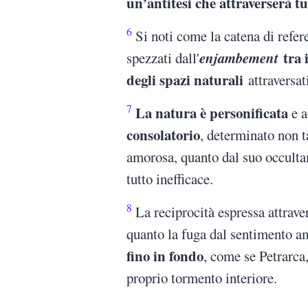
un’antitesi che attraverserà t
6
Si noti come la catena di refere
enjambement
tra i
spezzati dall'
degli spazi naturali
attraversat
7
La natura è personificata
e a
consolatorio
, determinato non t
amorosa, quanto dal suo occulta
tutto inefficace.
8
La reciprocità espressa attraver
quanto la fuga dal sentimento a
fino in fondo
, come se Petrarca,
proprio tormento interiore.