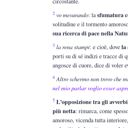
circostante.
2
sfumatura c
vo mesurando
: la
solitudine e il tormento amoroso
sua ricerca di pace nella Natu
3
la
la rena stampi
: e cioè, dove
porti su di sé indizi e tracce di
angosce di cuore, dice di voler e
4
Altro schermo non trovo che m
nel mio parlar voglio esser aspr
5
L’opposizione tra gli avverb
più netta
: rimarca, come spess
amoroso, vicenda tutta interiore