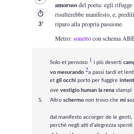
amoroso
del poeta: egli rifugge 
risulterebbe manifesto, e, predi
riparo alla propria passione.
3'
Metro:
sonetto
con schema A
1
Solo et pensoso
i più deserti
cam
2
vo mesurando
a passi tardi et lenti
et
gli occhi
porto per fuggire
intent
ove
vestigio human
la rena
stampi
Altro
schermo
non trovo che
mi sc
dal manifesto accorger de le genti,
perché negli atti d’alegrezza spenti