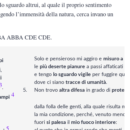
lo sguardo altrui, al quale il proprio sentimento
ligendo l’immensità della natura, cerca invano un
BBA ABBA CDE CDE.
Solo e pensieroso mi aggiro e
misuro a pa
pi
le
più deserte pianure
a passi affaticati e l
,
e tengo
lo sguardo vigile
per fuggire quals
i
dove ci siano
tracce di umanità
.
3
.
Non trovo
altra difesa
in grado di
proteg
4
ampi
dalla folla delle genti, alla quale risulta ma
la mia condizione, perché, venuto meno og
fuori
si palesa
il
mio fuoco interiore
:
5