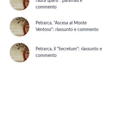
anure,
l'aura sparsi": parafrasi e
commento
a
Petrarca, "Ascesa al Monte
altri uomini
.
Ventoso": riassunto e commento
ercorsi
on venga sempre
Petrarca, il "Secretum": riassunto e
commento