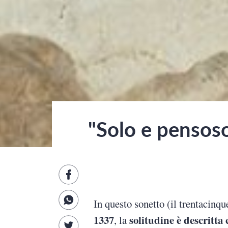
"Solo e pensoso 
In questo sonetto (il trentacin
1337
solitudine è descritta
, la