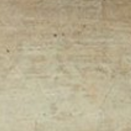
Scienze
L
Lingue
L
Musica
L
Psicologia e psicoanalisi
E
L