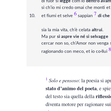
di fuor si
legge
com’io
dentro avam
sì ch’io mi credo omai che monti et
6
7
et fiumi et selve
sappian
di che
sia la mia vita, ch’è celata
altrui
.
Ma pur
sì aspre vie né sì selvagge
cercar non so, ch’Amor non venga
8
ragionando con meco, et io co·llui
1
Solo e pensoso
: la poesia si a
stato d’animo del poeta
, e sp
rifless
del testo sia quella della
diventa motore per ragionare sui 