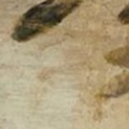
etteratura tedesca
Metrica e Retorica
etteratura americana
etteratura mitteleuropea
pica classica
etteratura greca