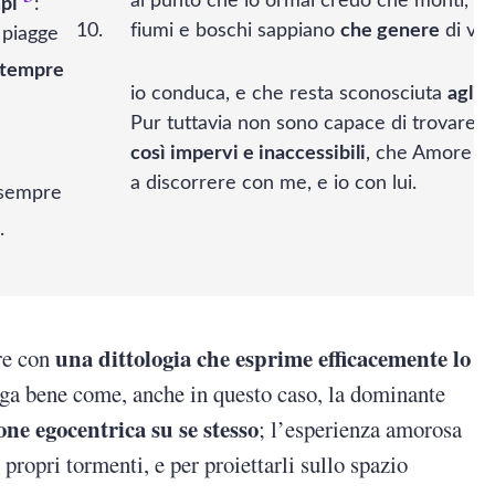
al punto che io ormai credo che monti, pi
pi
:
fiumi e boschi sappiano
che genere
di vit
 piagge
 tempre
io conduca, e che resta sconosciuta
agli 
Pur tuttavia non sono capace di trovare
p
così impervi e inaccessibili
, che Amore n
a discorrere con me, e io con lui.
 sempre
.
una dittologia che esprime efficacemente lo
pre con
iega bene come, anche in questo caso, la dominante
ione egocentrica su se stesso
; l’esperienza amorosa
propri tormenti, e per proiettarli sullo spazio