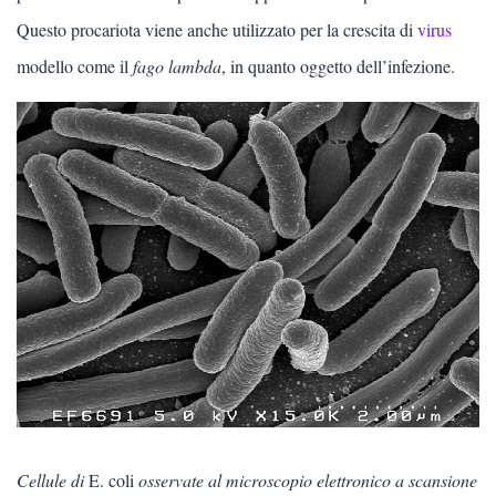
Questo procariota viene anche utilizzato per la crescita di
virus
Biologia vegetale
modello come il
fago lambda
, in quanto oggetto dell’infezione.
Biologia animale
Biologia umana
Fisiologia cellulare
Cellule di
E. coli
osservate al microscopio elettronico a scansione