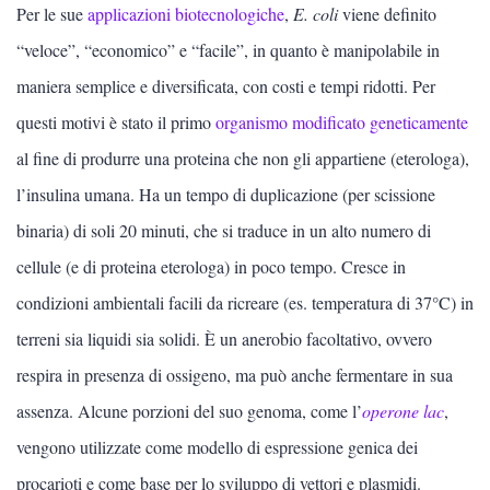
BIOLOGIA
Per le sue
applicazioni biotecnologiche
,
E. coli
viene definito
“veloce”, “economico” e “facile”, in quanto è manipolabile in
Chimica
maniera semplice e diversificata, con costi e tempi ridotti. Per
Scienze della Terra
questi motivi è stato il primo
organismo modificato geneticamente
al fine di produrre una proteina che non gli appartiene (eterologa),
Fisica
l’insulina umana. Ha un tempo di duplicazione (per scissione
binaria) di soli 20 minuti, che si traduce in un alto numero di
BIOLOGIA
cellule (e di proteina eterologa) in poco tempo. Cresce in
condizioni ambientali facili da ricreare (es. temperatura di 37°C) in
Vedi tutti
terreni sia liquidi sia solidi. È un anerobio facoltativo, ovvero
Ecologia
respira in presenza di ossigeno, ma può anche fermentare in sua
assenza. Alcune porzioni del suo genoma, come l’
operone lac
,
Genetica e biologia molecolare
vengono utilizzate come modello di espressione genica dei
Biotecnologie
procarioti e come base per lo sviluppo di vettori e plasmidi.