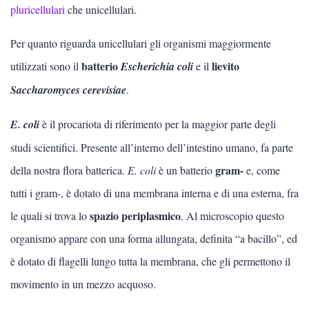
pluricellulari
che unicellulari.
SCIENZE
Per quanto riguarda unicellulari gli organismi maggiormente
Lingue
batterio
lievito
utilizzati sono il
Escherichia coli
e il
Saccharomyces cerevisiae
Musica
.
E. coli
Psicologia e psicoanalisi
è il procariota di riferimento per la maggior parte degli
studi scientifici. Presente all’interno dell’intestino umano, fa parte
gram-
della nostra flora batterica.
E. coli
è un batterio
e, come
SCIENZE
tutti i gram-, è dotato di una membrana interna e di una esterna, fra
Vedi tutti
spazio periplasmico
le quali si trova lo
. Al microscopio questo
organismo appare con una forma allungata, definita “a bacillo”, ed
Matematica
è dotato di flagelli lungo tutta la membrana, che gli permettono il
Educazione sessuale
movimento in un mezzo acquoso.