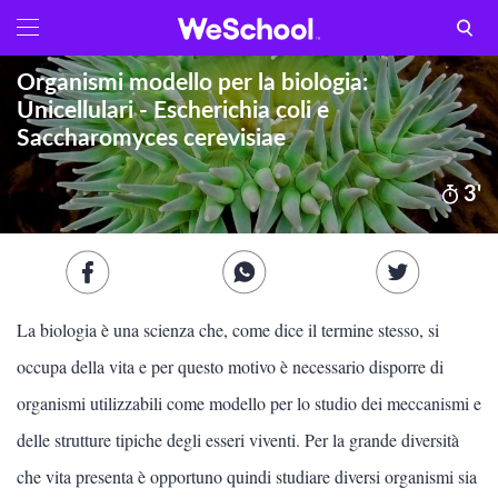
GLOSSARIO
Aa
Organismi modello per la biologia:
Vedi tutti
Unicellulari - Escherichia coli e
Saccharomyces cerevisiae
Internet e informatica
3'
Attualità
Economia e business
Arti e tecniche
La biologia è una scienza che, come dice il termine stesso, si
Filosofia
occupa della vita e per questo motivo è necessario disporre di
organismi utilizzabili come modello per lo studio dei meccanismi e
Storia
delle strutture tipiche degli esseri viventi. Per la grande diversità
Letteratura
che vita presenta è opportuno quindi studiare diversi organismi sia