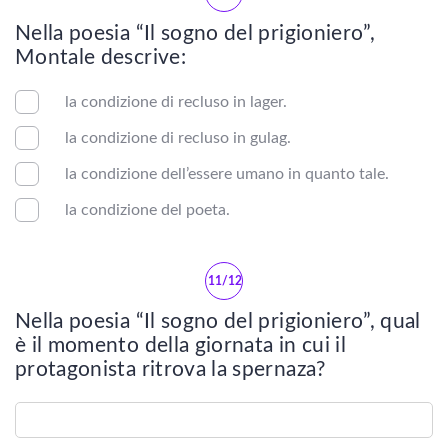
Vincenzo Cardarelli
Nella poesia “Il sogno del prigioniero”,
Montale descrive:
Dino Buzzati
la condizione di recluso in lager.
Giuseppe Tomasi di Lampedusa
la condizione di recluso in gulag.
Aldo Palazzeschi
la condizione dell’essere umano in quanto tale.
la condizione del poeta.
Dino Campana
Alberto Moravia
11/12
Leonardo Sciascia
Nella poesia “Il sogno del prigioniero”, qual
è il momento della giornata in cui il
Umberto Eco
protagonista ritrova la spernaza?
Elsa Morante