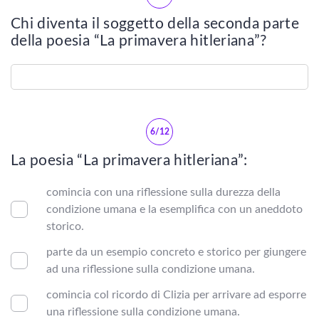
Letteratura greca
Chi diventa il soggetto della seconda parte
della poesia “La primavera hitleriana”?
LETTERATURA ITALIANA
Vedi tutti
NOVECENTO
6/12
La poesia “La primavera hitleriana”:
Ottocento
comincia con una riflessione sulla durezza della
Rinascimento
condizione umana e la esemplifica con un aneddoto
storico.
Seicento
parte da un esempio concreto e storico per giungere
ad una riflessione sulla condizione umana.
Settecento
comincia col ricordo di Clizia per arrivare ad esporre
Duecento
una riflessione sulla condizione umana.