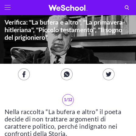
GLOSSARIO
Aa
Verifica: "La bufera e altro", "La primavera
Vedi tutti
hitleriana", "Piccolo testamento", "Il sogno
del prigioniero"
Internet e informatica
Attualità
Economia e business
Arti e tecniche
Filosofia
1/12
Nella raccolta “La bufera e altro” il poeta
Storia
decide di non trattare argomenti di
carattere politico, perché indignato nei
LETTERATURA
confronti della Storia.