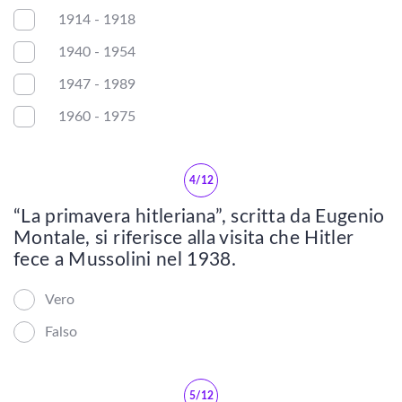
Letteratura latina
1914 - 1918
Letteratura francese
1940 - 1954
1947 - 1989
Letteratura spagnola
1960 - 1975
Letteratura russa
4/12
Letteratura inglese
“La primavera hitleriana”, scritta da Eugenio
Letteratura tedesca
Montale, si riferisce alla visita che Hitler
fece a Mussolini nel 1938.
Letteratura americana
Vero
Letteratura mitteleuropea
Falso
Epica classica
5/12