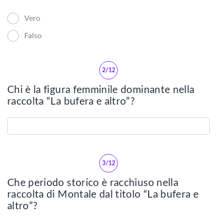
Scienze
Vero
Falso
Lingue
Musica
2/12
Psicologia e psicoanalisi
Chi è la figura femminile dominante nella
raccolta “La bufera e altro”?
LETTERATURA
Vedi tutti
3/12
Letteratura contemporanea
Che periodo storico è racchiuso nella
raccolta di Montale dal titolo “La bufera e
LETTERATURA ITALIANA
altro”?