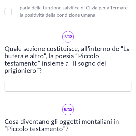
parla della funzione salvifica di Clizia per affermare
Trecento
la positività della condizione umana.
Metrica e Retorica
7/12
NOVECENTO
Quale sezione costituisce, all’interno de “La
bufera e altro”, la poesia “Piccolo
testamento” insieme a “Il sogno del
Vedi tutti
prigioniero”?
Italo Calvino
Cesare Pavese
Giuseppe Ungaretti
8/12
Cosa diventano gli oggetti montaliani in
EUGENIO MONTALE
“Piccolo testamento”?