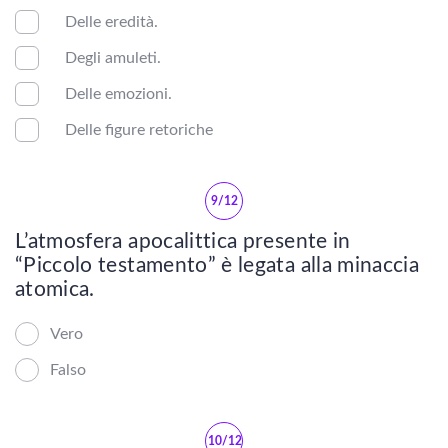
Umberto Saba
Delle eredità.
Degli amuleti.
Ermetismo
Delle emozioni.
Pier Paolo Pasolini
Delle figure retoriche
Primo Levi
9/12
Carlo Emilio Gadda
L’atmosfera apocalittica presente in
Crepuscolari
“Piccolo testamento” è legata alla minaccia
atomica.
Futurismo
Vero
Luigi Pirandello
Falso
Italo Svevo
10/12