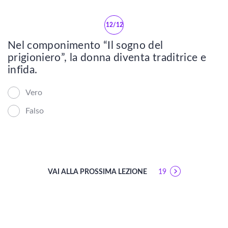
Elio Vittorini
12/12
Carlo Levi
Nel componimento “Il sogno del
prigioniero”, la donna diventa traditrice e
Carlo Cassola
infida.
Neorealismo
Vero
Falso
EUGENIO MONTALE
Vedi tutti
Ossi di Seppia
VAI ALLA PROSSIMA LEZIONE
19
La Bufera e altro
Le Occasioni