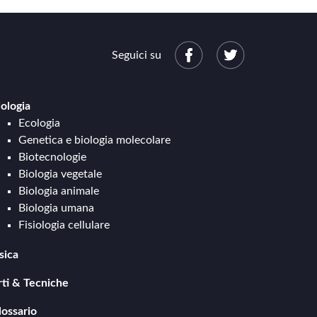
Aldo Palazzeschi
Seguici su
Dino Campana
Alberto Moravia
iologia
Ecologia
Leonardo Sciascia
Genetica e biologia molecolare
Biotecnologie
Umberto Eco
Biologia vegetale
Biologia animale
Elsa Morante
Biologia umana
Fisiologia cellulare
Elio Vittorini
sica
Meccanica e cinematica
Carlo Levi
rti & Tecniche
Termodinamica
Design
Elettromagnetismo
Carlo Cassola
lossario