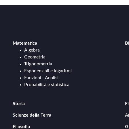
Matematica
B
Algebra
Geometria
Trigonometria
Esponenziali e logaritmi
Funzioni - Analisi
Probabilità e statistica
Storia
Fi
Storia antica
Scienze della Terra
A
Storia medievale
Geologia
Storia moderna
Filosofia
G