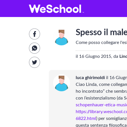
GLOSSARIO
Aa
Vedi tutti
Spesso il mal
Internet e informatica
L
Come posso collegare l'esi
Attualità
il 16 Giugno 2015, da
Lin
Economia e business
L
luca ghirimoldi
il 16 Giug
Arti e tecniche
L
Ciao Linda, come collegame
ho incontrato” che sembra
Filosofia
L
con l’esistenzialismo (da
schopenhauer-etica-musi
Storia
L
https://library.weschool.
6822.html
) per somiglianz
LETTERATURA
L
questa sentenza filosofica