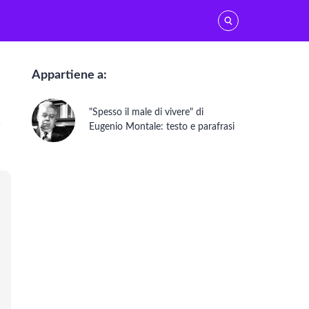
Vedi tutti
Appartiene a:
Italo Calvino
"Spesso il male di vivere" di
Cesare Pavese
Eugenio Montale: testo e parafrasi
Giuseppe Ungaretti
EUGENIO MONTALE
Umberto Saba
Ermetismo
Pier Paolo Pasolini