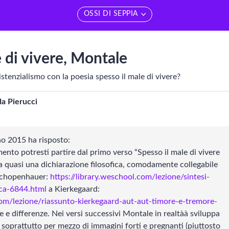
OSSI DI SEPPIA
LETTERATURA
Vedi tutti
e di vivere, Montale
etteratura contemporanea
NOVECENTO
stenzialismo con la poesia spesso il male di vivere?
LETTERATURA ITALIANA
Ottocento
da Pierucci
etteratura latina
Rinascimento
no 2015 ha risposto:
etteratura francese
Seicento
nto potresti partire dal primo verso “Spesso il male di vivere
 quasi una dichiarazione filosofica, comodamente collegabile
etteratura spagnola
Settecento
 Schopenhauer:
https://library.weschool.com/lezione/sintesi-
ca-6844.html
a Kierkegaard:
etteratura russa
Duecento
com/lezione/riassunto-kierkegaard-aut-aut-timore-e-tremore-
e e differenze. Nei versi successivi Montale in realtàà sviluppa
etteratura inglese
Trecento
 soprattutto per mezzo di immagini forti e pregnanti (piuttosto