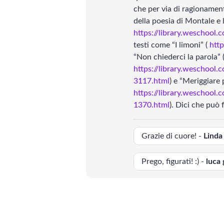
che per via di ragionamento
Scienze
L
della poesia di Montale e 
https://library.weschool.
Lingue
L
testi come “I limoni” (
http
“Non chiederci la parola” 
Musica
L
https://library.weschool.
3117.html
) e “Meriggiare 
https://library.weschool.
Psicologia e psicoanalisi
E
1370.html
). Dici che può 
L
Grazie di cuore! -
Linda
Prego, figurati! :) -
luca 