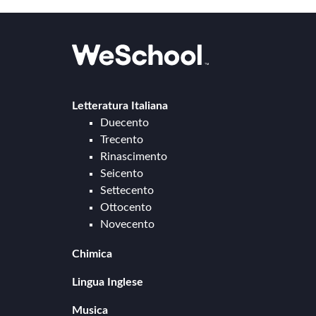
Letteratura Italiana
Duecento
Trecento
Rinascimento
Seicento
Settecento
Ottocento
Novecento
Chimica
Chimica generale e inorganica
Lingua Inglese
Cinetica chimica
Chimica organica
Musica