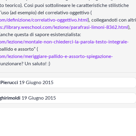
 teorico). Così puoi sottolineare le caratteristiche stilistiche
etteratura tedesca
Metrica e Retorica
l’uso (ad esempio) del correlativo oggettivo (
com/definizione/correlativo-oggettivo.html
), collegandoti con altr
etteratura americana
s://library.weschool.com/lezione/parafrasi-limoni-8362.html
),
(anche questa di sapore esistenzialista:
etteratura mitteleuropea
com/lezione/montale-non-chiederci-la-parola-testo-integrale-
pallido e assorto” (
com/lezione/meriggiare-pallido-e-assorto-spiegazione-
pica classica
funzionare? Un saluto! :)
etteratura greca
 Pierucci
19 Giugno 2015
ghirimoldi
19 Giugno 2015